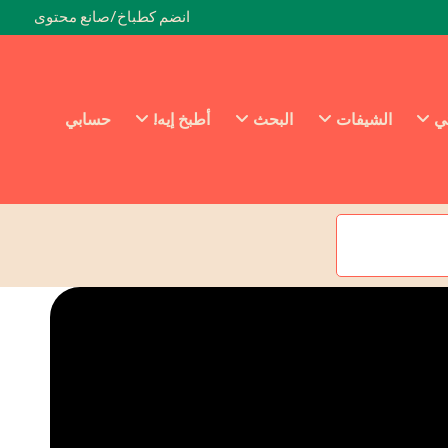
انضم كطباخ/صانع محتوى
ئي
الشيفات
البحث
أطبخ إيه!
حسابي