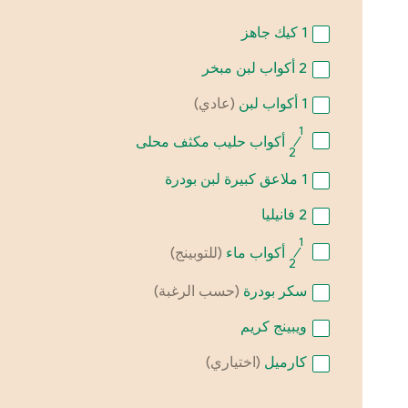
1
كيك جاهز
2
أكواب لبن مبخر
1
أكواب لبن
(عادي)
1
⁄
أكواب حليب مكثف محلى
2
1
ملاعق كبيرة لبن بودرة
2
فانيليا
1
⁄
أكواب ماء
(للتوبينج)
2
سكر بودرة
(حسب الرغبة)
ويبينج كريم
كارميل
(اختياري)