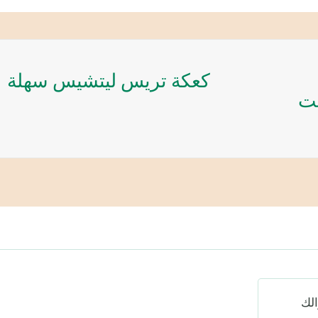
كعكة تريس ليتشيس سهلة
يت
لك