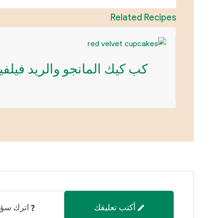
Related Recipes
كب كيك المانجو والريد فيلف
أكتب تعليقك
اترك سؤا