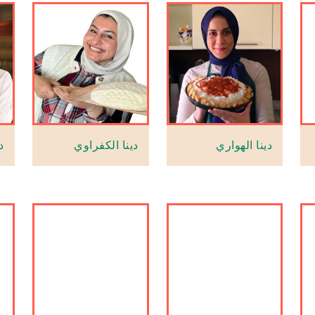
دينا الهواري
دينا الكفراوي
د