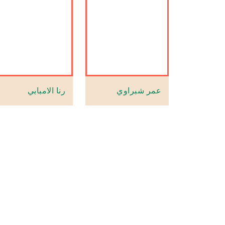
عمر شبراوي
رنا الامبابي
سلمى صالح
سلمى سليمان