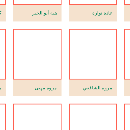
غادة نوارة
هبة أبو الخير
ك
مروة الشافعي
مروة مهنى
م