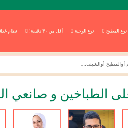
نوع المطبخ
نوع الوجبة
أقل من ٣٠ دقيقة!
نظام غذا
ى الطباخين و صانعي ال