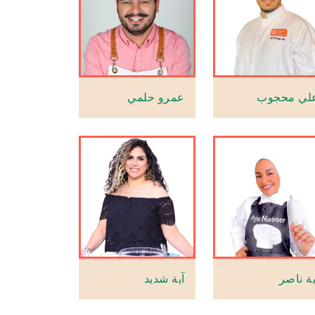
لي محجوب
عمرو حلمي
ية ناصر
آية شديد