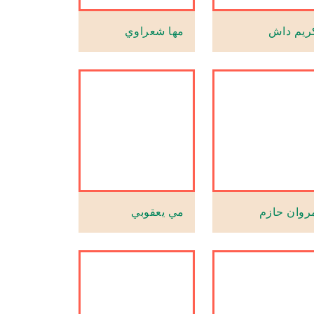
ريم داش
مها شعراوي
روان حازم
مي يعقوبي