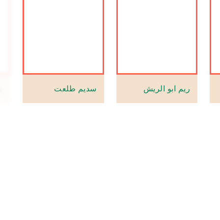
ريم ابو الريش
سديم طلعت
س
سماح لطفي
سارة عبد الهادي
س