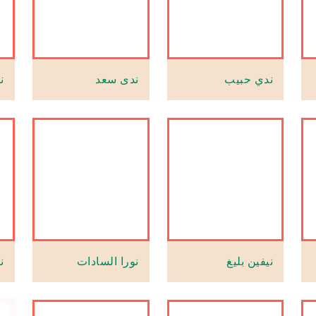
ندي حبيب
ندى سعد
ن
نيفين بليغ
نورا السادات
ن