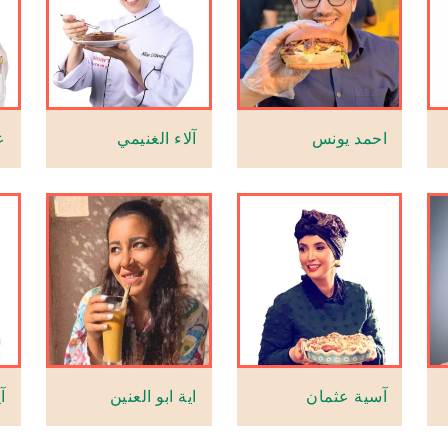
احمد يونس
آلاء الغنيمي
ع
آسية عثمان
اية ابو العنين
آ