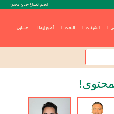
انضم كطباخ/صانع محتوى
ئي
الشيفات
البحث
أطبخ إيه!
حسابي
محتوى!