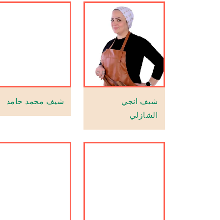
شيف انجي
شيف محمد حامد
الشازلي