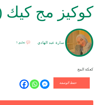
كوكيز مج كيك 
سارة عبد الهادي
تعليق 1
كعكة المج
حفظ الوصفة