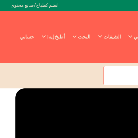
انضم كطباخ/صانع محتوى
ئي
الشيفات
البحث
أطبخ إيه!
حسابي