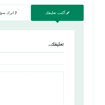
أكتب تعليقك
اترك سؤا
تعليقك..