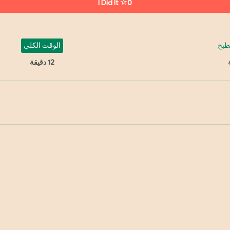
I Did It
0
طبخ
الوقت الكلي
12 دقيقة