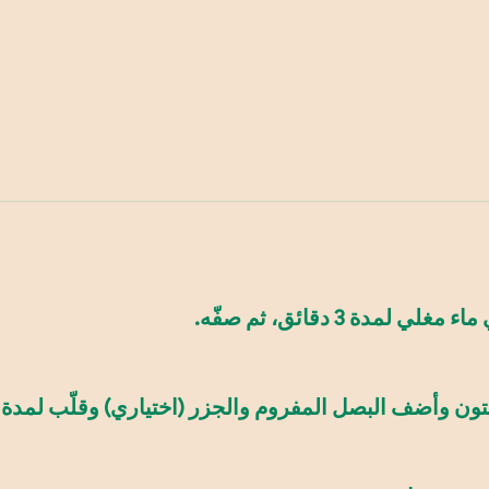
ة 3 دقائق، ثم صفّه.
لبصل المفروم والجزر (اختياري) وقلّب لمدة 3-4 دقائق حتى يذبلا.