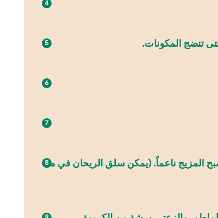
 المزيج ناعماً. (يمكن سلق الريحان في ماء
طماطم، والزعتر، ورشة من الكريمة.