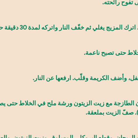
 تفوح رائحته.
لي ثم خفّف النار واتركه لمدة 30 دقيقة حتى تنضج المكونات.
لخلاط حتى تصبح ناعمة.
فلفل، وأضف الكريمة وقلّب. ارفعها عن النار.
 الطازجة مع زيت الزيتون ورشة ملح في الخلاط حتى يصبح
 صفّ الزيت بملعقة.
ت الريحان، وقطع البروكلي المسلوق، وزيت الزيتون، وال