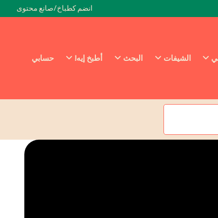
انضم كطباخ/صانع محتوى
ئي
الشيفات
البحث
أطبخ إيه!
حسابي