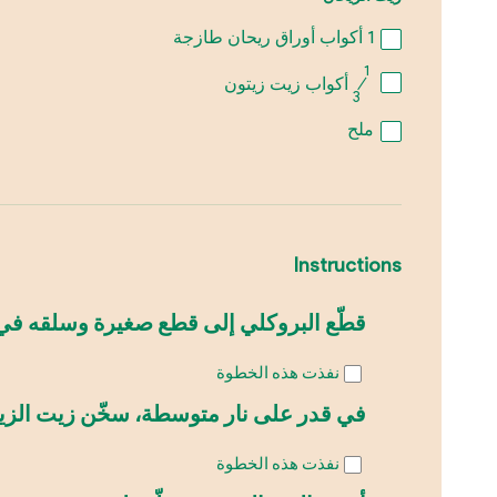
1
أكواب أوراق ريحان طازجة
1
⁄
أكواب زيت زيتون
3
ملح
Instructions
قطّع البروكلي إلى قطع صغيرة وسلقه في ماء مغلي لمد
نفذت هذه الخطوة
في قدر على نار متوسطة، سخّن زيت الزيتون وأضف ا
نفذت هذه الخطوة