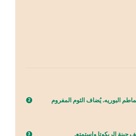
طم البوريه. يُضاف الثوم المفروم
جبنة الريكوتا واستمتع.