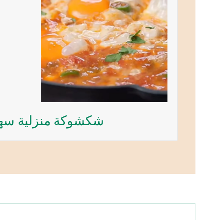
شكشوكة منزلية سه