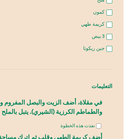
كمون
كريمة طهي
3
بيض
جبن ريكوتا
التعليمات
في مقلاة، أضف الزيت والبصل المفروم وقل
والطماطم الكرزية (الشيري). يتبل بالملح 
نفذت هذه الخطوة
أضف كريمة الطهي وقلب ثم اترك مساحة لل