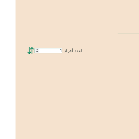
⇵
لعدد أفراد