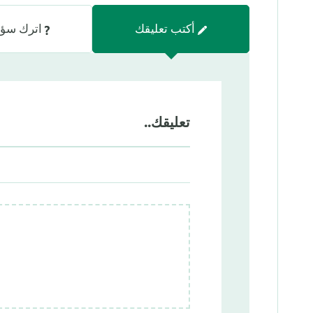
أكتب تعليقك
اترك سؤا
تعليقك..