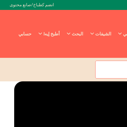
انضم كطباخ/صانع محتوى
ئي
الشيفات
البحث
أطبخ إيه!
حسابي