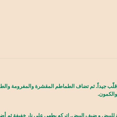
ّب جيداً. ثم تضاف الطماطم المقشرة والمفرومة والطما
والكمون.
بيض و ضيف البيض. اتركه يطهى على نار خفيفة ثم أضف 