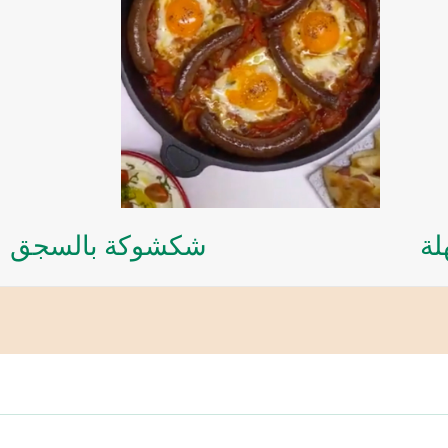
لة
شكشوكة بالسجق