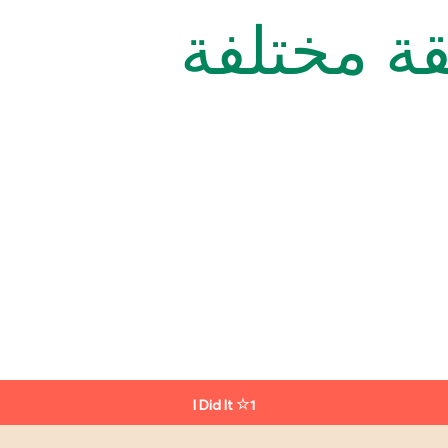
ة مختلفة
I Did It
1