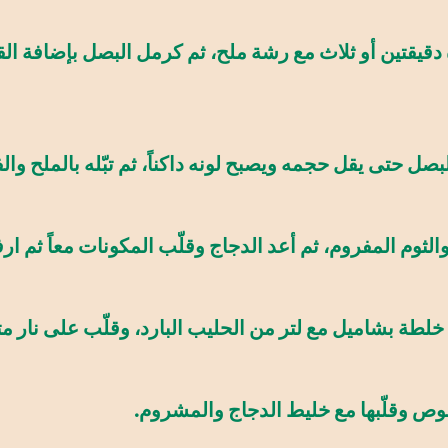
قيقتين أو ثلاث مع رشة ملح، ثم كرمل البصل بإضافة الق
ل حتى يقل حجمه ويصبح لونه داكناً، ثم تبّله بالملح وال
الثوم المفروم، ثم أعد الدجاج وقلّب المكونات معاً ثم ار
طة بشاميل مع لتر من الحليب البارد، وقلّب على نار م
وص وقلّبها مع خليط الدجاج والمشروم.