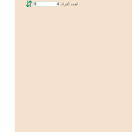
⇵
لعدد أفراد