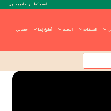
انضم كطباخ/صانع محتوى
ئي
الشيفات
البحث
أطبخ إيه!
حسابي