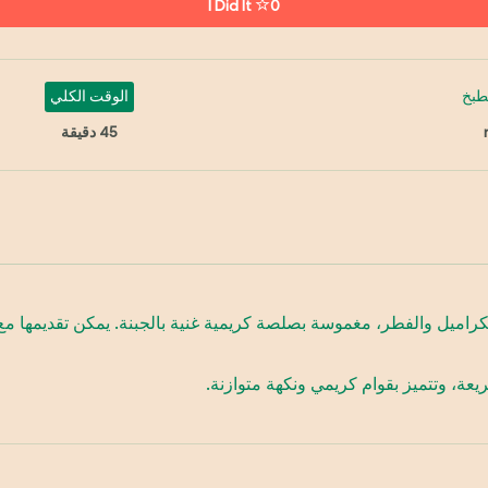
I Did It
0
طبخ
الوقت الكلي
45 دقيقة
لكراميل والفطر، مغموسة بصلصة كريمية غنية بالجبنة. يمكن تقديمها م
عة، وتتميز بقوام كريمي ونكهة متوازنة.