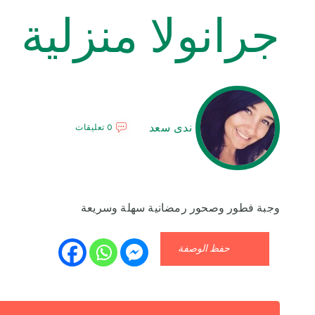
جرانولا منزلية
ندى سعد
0 تعليقات
وجبة فطور وصحور رمضانية سهلة وسريعة
حفظ الوصفة