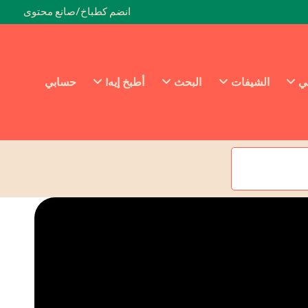
انضم كطباخ/صانع محتوى
ئي
الشيفات
البحث
أطبخ إيه!
حسابي