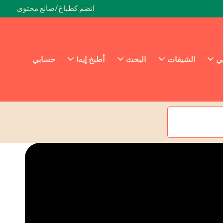
انضم كطباخ/صانع محتوى
ئي
الشيفات
البحث
أطبخ إيه!
حسابي