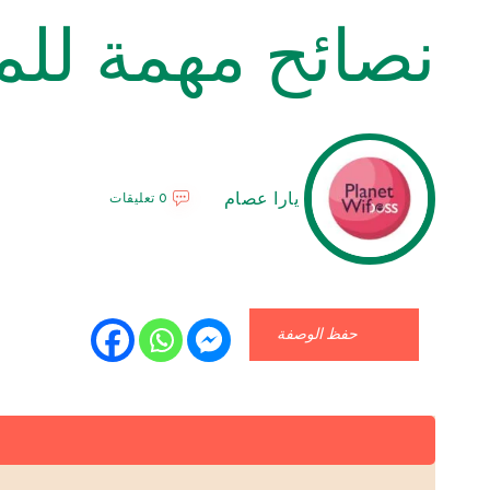
نصائح مهمة للمقل
يارا عصام
0 تعليقات
حفظ الوصفة