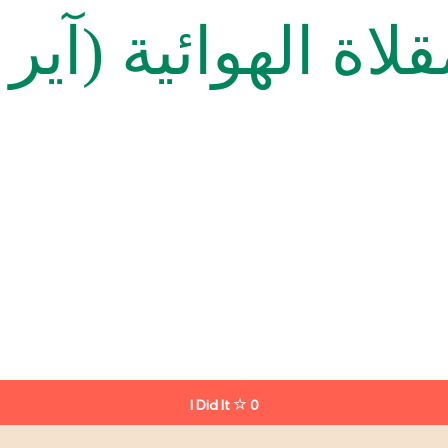
اة الهوائية (آير 
I Did It
0