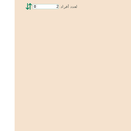
⇵
لعدد أفراد