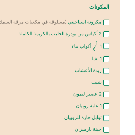
المكونات
مكرونة اسباجيتي
(مسلوقة في مكعبات مرقة السمك
2
أكياس من بودرة الحليب بالكريمة الكاملة
1
1
⁄
أكواب ماء
5
1
نشا
زبدة الأعشاب
شبت
2
عصير ليمون
1
علبة روبيان
توابل حارة للروبيان
جبنة بارميزان