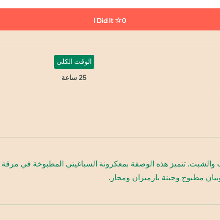
I Did It
0
الوقت الكلي
25 ساعة
شاب والشبت. تتميز هذه الوصفة بمعكرونة السباغيتي المطبوخة في مرق
يان مطبوخ وجبنة بارميزان ومحار.