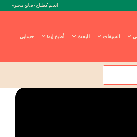
انضم كطباخ/صانع محتوى
ئي
الشيفات
البحث
أطبخ إيه!
حسابي