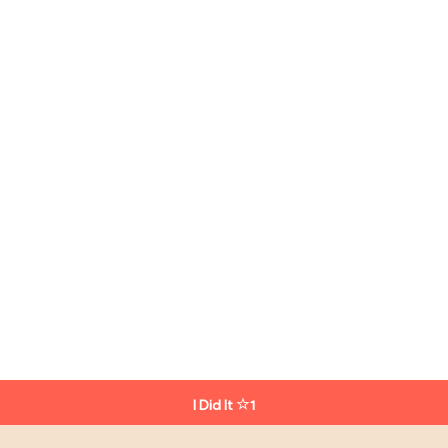
I Did It
1