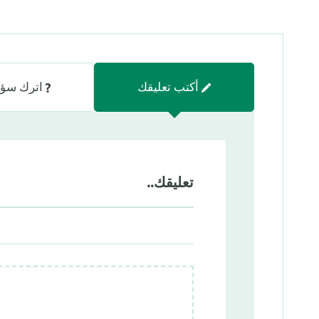
أكتب تعليقك
اترك سؤا
تعليقك..