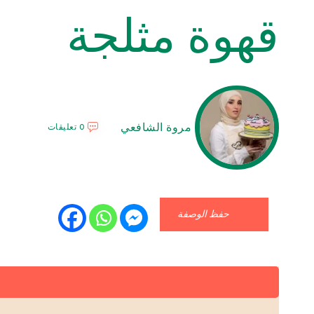
قهوة مثلجة
مروة الشافعي
0 تعليقات
حفظ الوصفة