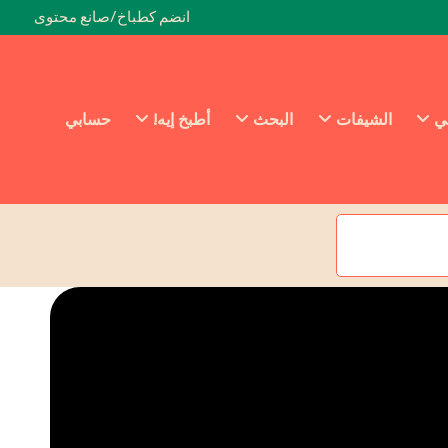
انضم كطباخ/صانع محتوى
ئي
الشيفات
البحث
أطبخ إيه!
حسابي