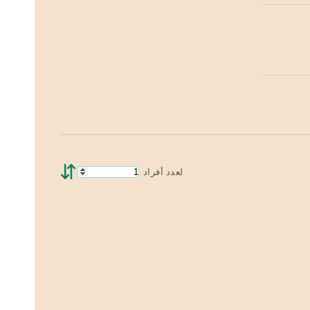
⇵
لعدد أفراد