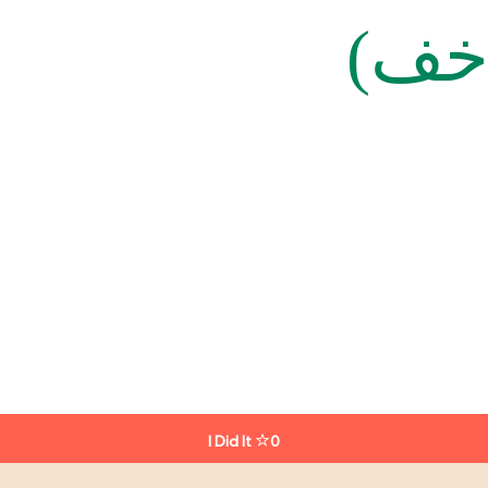
أخف)
I Did It
0