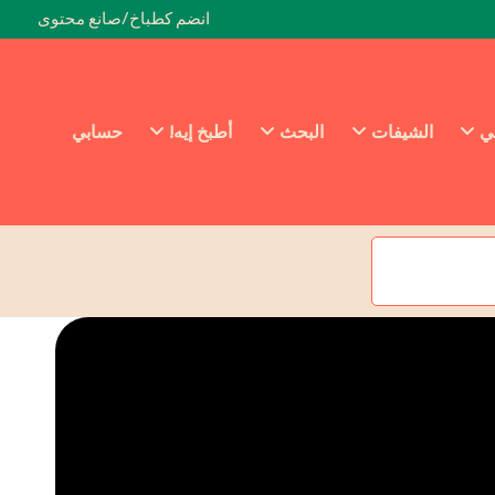
انضم كطباخ/صانع محتوى
ئي
الشيفات
البحث
أطبخ إيه!
حسابي