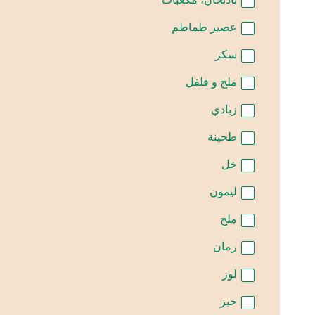
عصير طماطم
سكر
ملح و فلفل
زبادي
طحينة
خل
ليمون
ملح
رمان
لوز
خبز