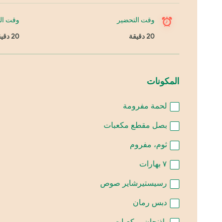
وقت التحضير
وقت ال
20 دقيقة
20 دقيقة
المكونات
لحمة مفرومة
بصل مقطع مكعبات
ثوم، مفروم
٧ بهارات
رسيستيرشاير صوص
دبس رمان
باذنجان، مكعبات