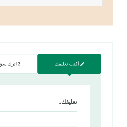
أكتب تعليقك
اترك سؤا
تعليقك..