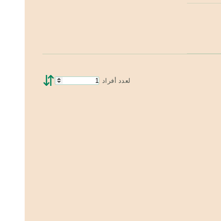
⇵
لعدد أفراد