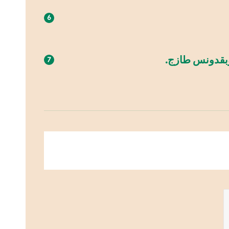
وبقدونس طازج.