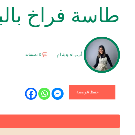
طاسة فراخ بالب
أسماء هشام
0 تعليقات
حفظ الوصفة