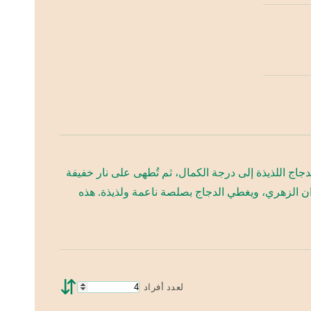
ج اللذيذة إلى درجة الكمال، ثم تُطهى على نار خفيفة
ن الزهري، ويغطي الدجاج بصلصة ناعمة ولذيذة. هذه
⇵
لعدد أفراد