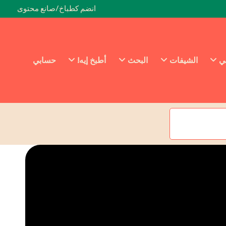
انضم كطباخ/صانع محتوى
ئي
الشيفات
البحث
أطبخ إيه!
حسابي