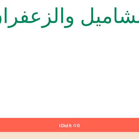
شاميل والزعفرا
I Did It
0