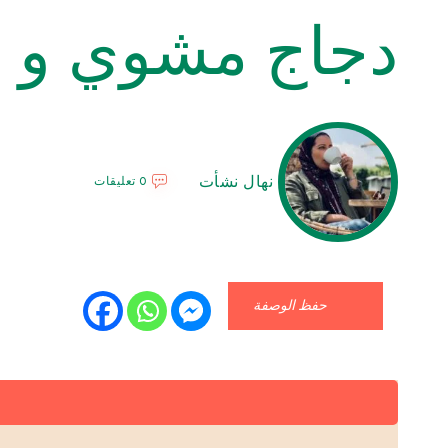
دجاج مشوي و م
نهال نشأت
0 تعليقات
حفظ الوصفة