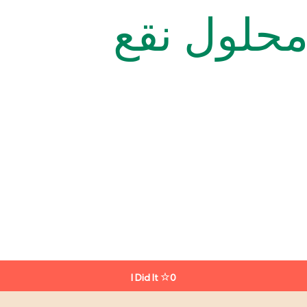
حلول نقع
I Did It
0