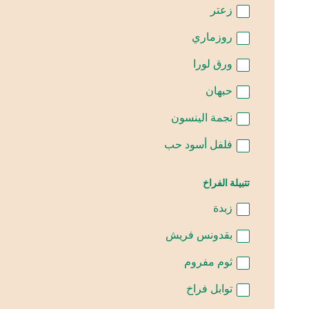
زعتر
روزماري
ورق لورا
حبهان
نجمة الينسون
فلفل أسود حب
تتبيلة الفراخ
زبدة
بقدونس فريش
ثوم مفروم
توابل فراخ