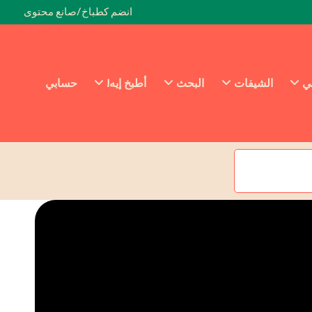
انضم كطباخ/صانع محتوى
ئي
الشيفات
البحث
أطبخ إيه!
حسابي