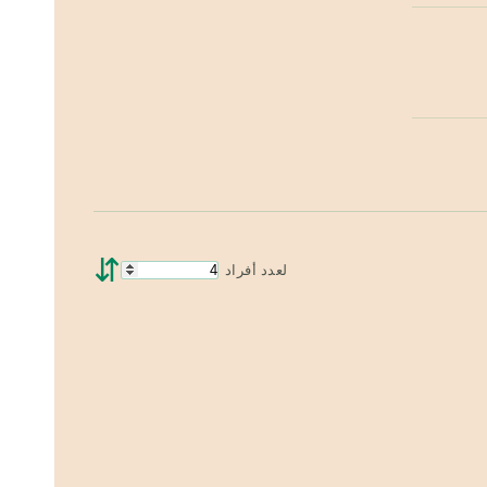
⇵
لعدد أفراد