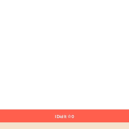
I Did It
0