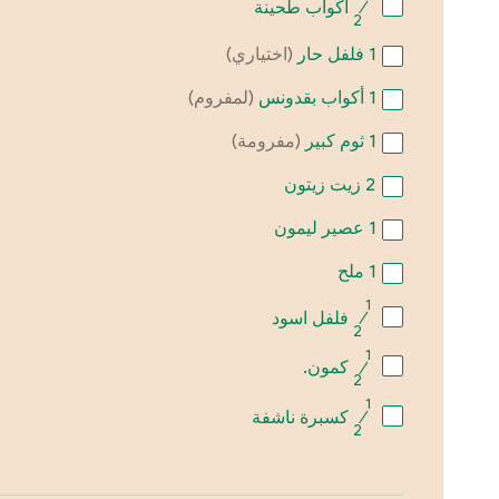
⁄
أكواب طحينة
2
1
فلفل حار
(اختياري)
1
أكواب بقدونس
(لمفروم)
1
ثوم كبير
(مفرومة)
2
زيت زيتون
1
عصير ليمون
1
ملح
1
⁄
فلفل اسود
2
1
⁄
كمون.
2
1
⁄
كسبرة ناشفة
2