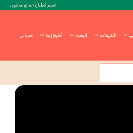
انضم كطباخ/صانع محتوى
ئي
الشيفات
البحث
أطبخ إيه!
حسابي