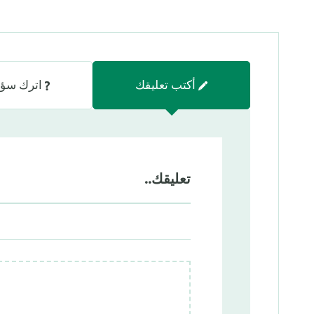
أكتب تعليقك
اترك سؤا
تعليقك..