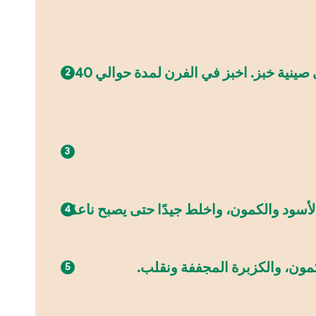
نسخن الفرن على درجة حرارة 200 درجة مئوية. ثقب الباذنجان بالشوكة في عدة أماكن وضعه على صينية خبز. اخبز في الفرن لمدة حوالي 40
سود والكمون، واخلط جيدًا حتى يصبح ناعمًا.
كمون، والكزبرة المجففة ونقلب.