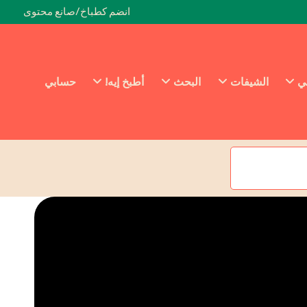
انضم كطباخ/صانع محتوى
ئي
الشيفات
البحث
أطبخ إيه!
حسابي