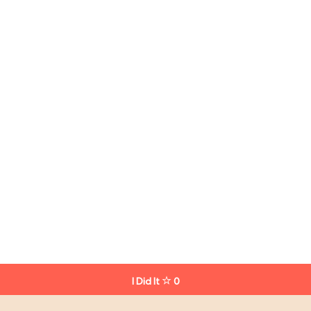
I Did It
0