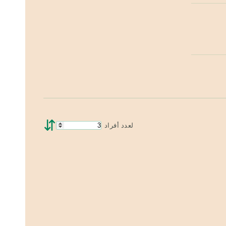
⇵
لعدد أفراد