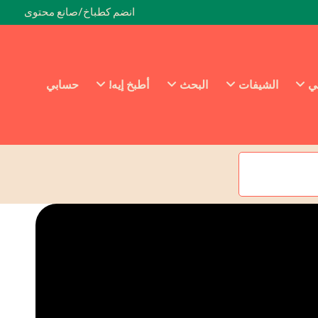
انضم كطباخ/صانع محتوى
ئي
الشيفات
البحث
أطبخ إيه!
حسابي