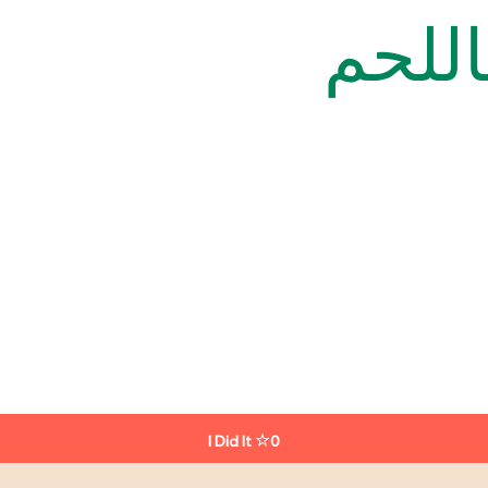
للحم
I Did It
0