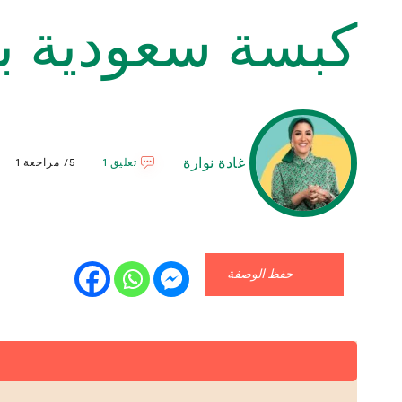
كبسة سعودية با
غادة نوارة
تعليق 1
5/ مراجعة 1
حفظ الوصفة