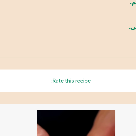
م.
ى.
Rate this recipe: