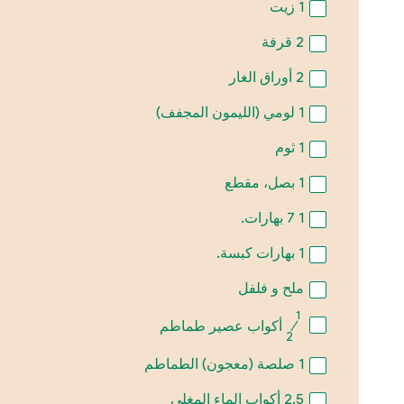
1
زيت
2
قرفة
2
أوراق الغار
1
لومي (الليمون المجفف)
1
ثوم
1
بصل، مقطع
1
7 بهارات.
1
بهارات كبسة.
ملح و فلفل
1
⁄
أكواب عصير طماطم
2
1
صلصة (معجون) الطماطم
2.5
أكواب الماء المغلي