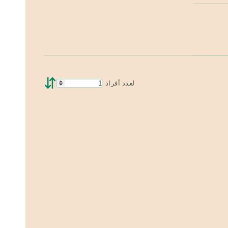
⇵
لعدد أفراد