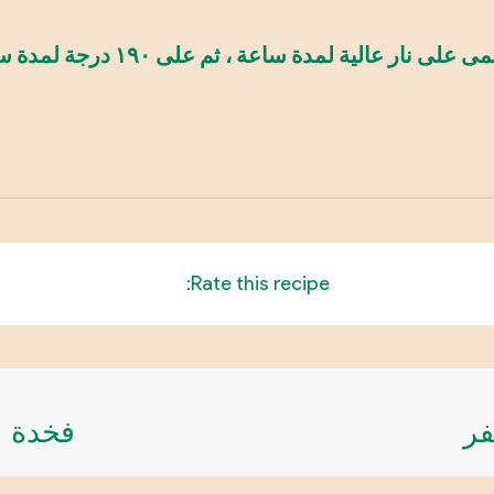
غطي جيدًا بورق الزبدة. نطبخ في 
Rate this recipe:
فر
فخدة