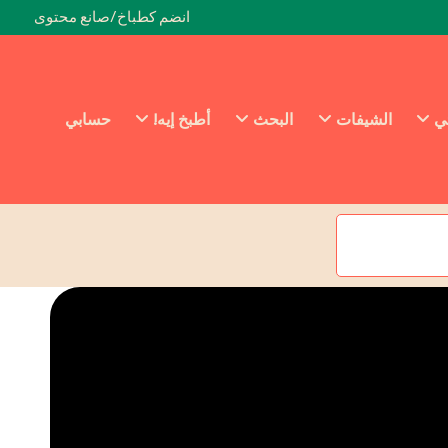
انضم كطباخ/صانع محتوى
ئي
الشيفات
البحث
أطبخ إيه!
حسابي