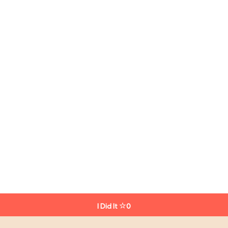
I Did It
0