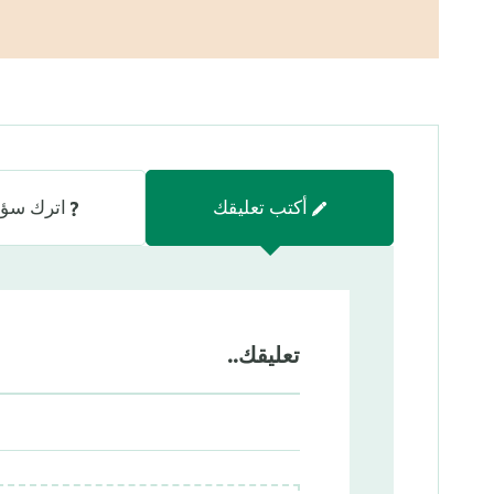
أكتب تعليقك
اترك سؤا
تعليقك..