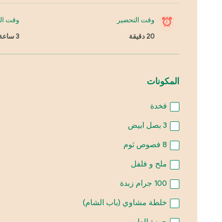
وقت التحضير
وقت ال
20 دقيقة
3 ساعة
المكونات
فخدة
3
بصل ابيض
8
فصوص ثوم
ملح و فلفل
100
جرام زبدة
خلطة مشاوي (باب الشام)
جوزة الطيب