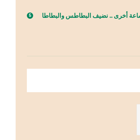
فرن محمى على نار عالية لمدة ساعة ، ثم على ١٩٠ درجة لمدة ساعة أخرى .. نضيف البطاطس والبطاطا