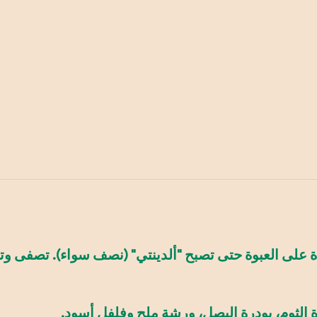
ى العبوة حتى تصبح "ألدينتي" (نصف سواء). تصفى وتشطف ب
ة الثوم، بودرة البصل، ورشة ملح وفلفل أسود.