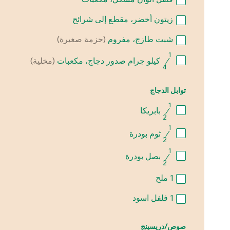
زيتون أخضر، مقطع إلى شرائح
شبت طازج، مفروم
(حزمة صغيرة)
1
⁄
كيلو جرام صدور دجاج، مكعبات
(مخلية)
4
توابل الدجاج
1
⁄
بابريكا
2
1
⁄
ثوم بودرة
2
1
⁄
بصل بودرة
2
1
ملح
1
فلفل اسود
صوص/دريسينج