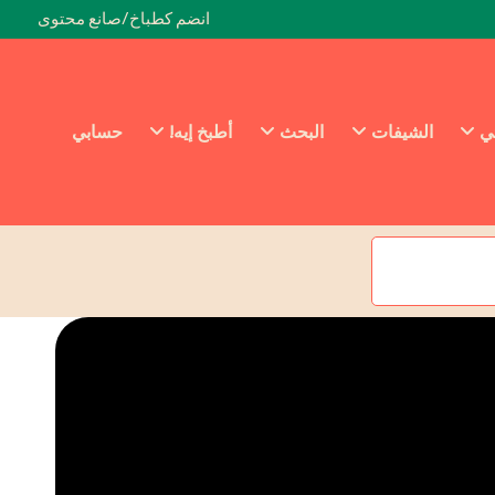
انضم كطباخ/صانع محتوى
ئي
الشيفات
البحث
أطبخ إيه!
حسابي