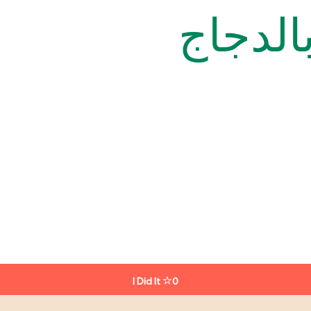
الدجاج
I Did It
0