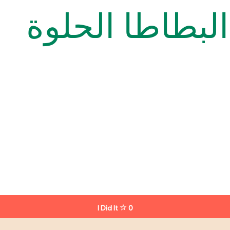
بطاطا الحلوة
I Did It
0