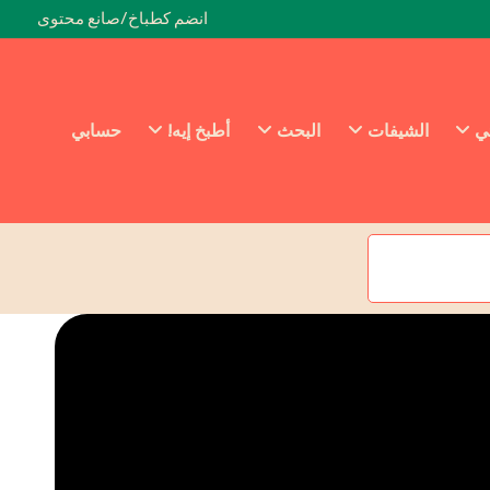
انضم كطباخ/صانع محتوى
ئي
الشيفات
البحث
أطبخ إيه!
حسابي