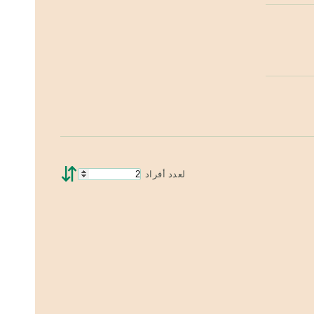
⇵
لعدد أفراد