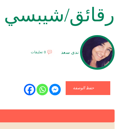
رقائق/شيبسي ال
ندى سعد
0 تعليقات
حفظ الوصفة