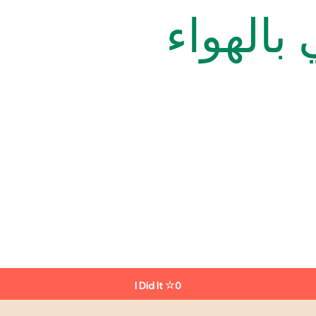
 بالهواء
I Did It
0