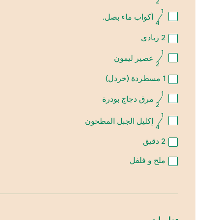
2
1
⁄
أكواب ماء بصل.
4
2
زبادي
1
⁄
عصير ليمون
2
1
مسطردة (خردل)
1
⁄
مرق دجاج بودرة
2
1
⁄
إكليل الجبل المطحون
4
2
دقيق
ملح و فلفل