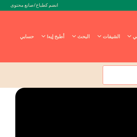
انضم كطباخ/صانع محتوى
ئي
الشيفات
البحث
أطبخ إيه!
حسابي