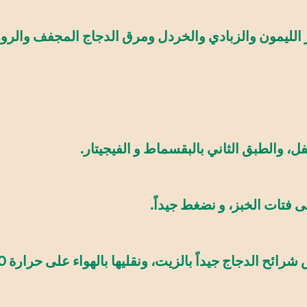
ر الليمون والزبادي والخردل ومرق الدجاج المجفف والروز
ل، والطبق الثاني بالبقسماط و الفيجيتار.
ى فتات الخبز، و نضغط جيداً.
جيداً بالزيت، ونقليها بالهواء على حرارة 180 درجة مئوية لمدة 10 دقائق.