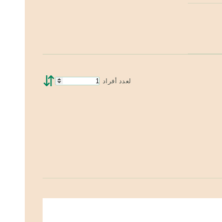
⇵
لعدد أفراد