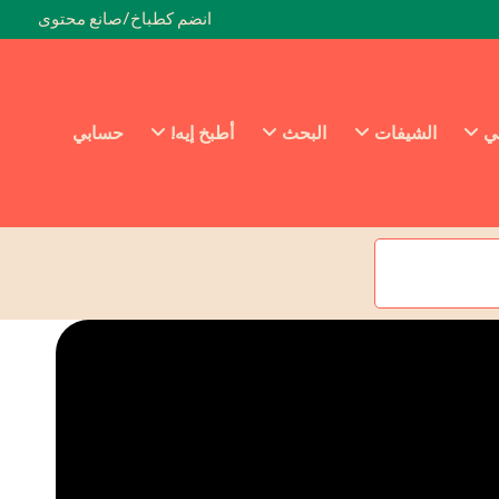
انضم كطباخ/صانع محتوى
ئي
الشيفات
البحث
أطبخ إيه!
حسابي