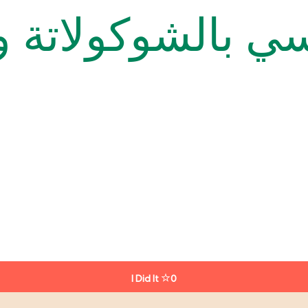
ي بالشوكولاتة و
I Did It
0