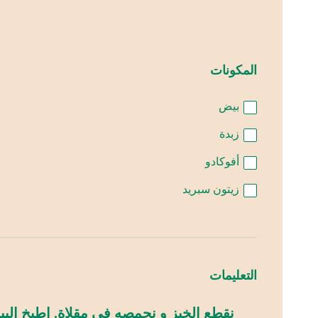
المكونات
بيض
زبدة
أفوكادو
زيتون سبريد
التعليمات
نقطع الخبز و نحمصه في مقلاة. اطبخ الب