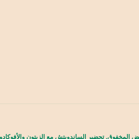
يض المخفوق. تحضير الساندويتش مع الزيتون والأفوكادو