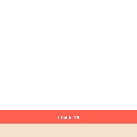
I Did It
0