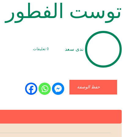
توست الفطور
ندى سعد
0 تعليقات
حفظ الوصفة