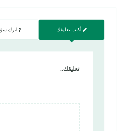
أكتب تعليقك
اترك سؤا
تعليقك..