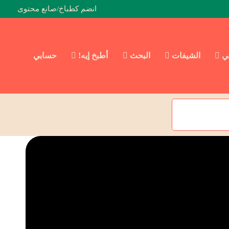
انضم كطباخ/صانع محتوى
ئي
الشيفات
البحث
أطبخ إيه!
حسابي