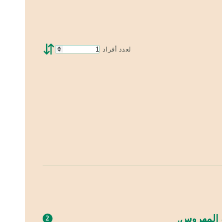
⇵
لعدد أفراد
 المهروس.