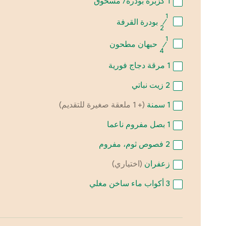
1
كزبرة بودرة/ مسحوق
1
⁄
بودرة القرفة
2
1
⁄
حبهان مطحون
4
1
مرقة دجاج فورية
2
زيت نباتي
1
سمنة
(+ 1 ملعقة صغيرة للتقديم)
1
بصل مفروم ناعما
2
فصوص ثوم، مفروم
زعفران
(اختياري)
3
أكواب ماء ساخن مغلي