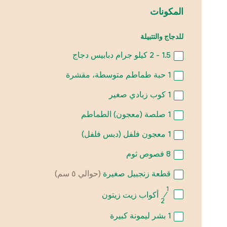
المكونات
للدجاج والتتبيلة
1.5 - 2
كيلو جرام دبابيس دجاج
1
حبة طماطم متوسطة، مقشرة
1
كوب زبادي صغير
1
صلصة (معجون) الطماطم
1
معجون فلفل (دبس فلفل)
8
فصوص ثوم
قطعة زنجبيل صغيرة
(حوالي ٥ سم)
1
⁄
أكواب زيت زيتون
2
1
بشر ليمونة كبيرة