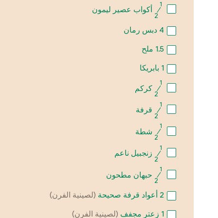
1
⁄
أكواب عصير ليمون
2
4
دبس رمان
1.5
ملح
1
بابريكا
1
⁄
كركم
2
1
⁄
قرفة
2
1
⁄
شطة
2
1
⁄
زنجبيل ناعم
2
1
⁄
حبهان مطحون
2
2
أعواد قرفة صحيحة
(لصينية الفرن)
1
زعتر مجفف
(لصينية الفرن)