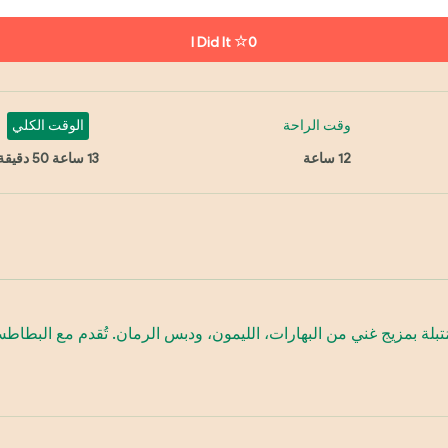
I Did It
0
وقت الراحة
الوقت الكلي
12 ساعة
13 ساعة 50 دقيقة
لة بمزيج غني من البهارات، الليمون، ودبس الرمان. تُقدم مع البطاط