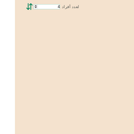
⇵
لعدد أفراد