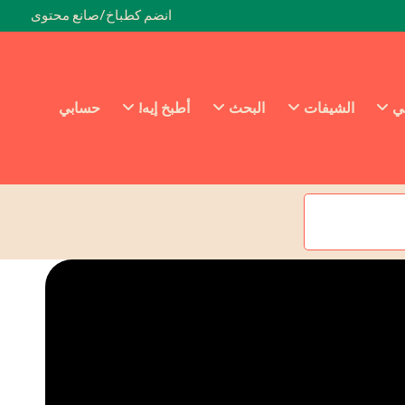
انضم كطباخ/صانع محتوى
ئي
الشيفات
البحث
أطبخ إيه!
حسابي