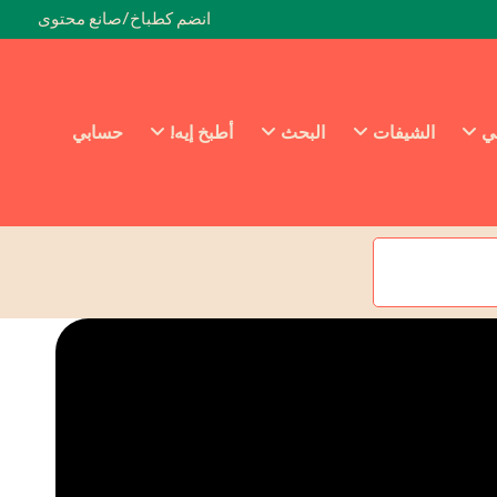
انضم كطباخ/صانع محتوى
ئي
الشيفات
البحث
أطبخ إيه!
حسابي