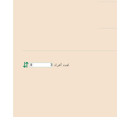
⇵
لعدد أفراد