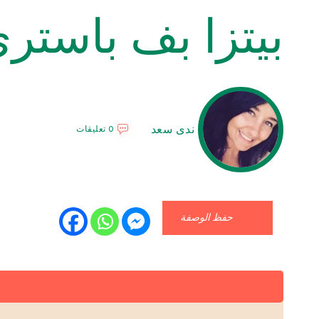
بيتزا بف باستر
ندى سعد
0 تعليقات
حفظ الوصفة