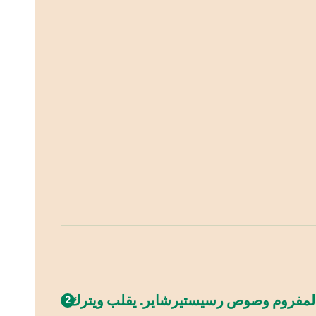
وم المفروم وصوص رسيستيرشاير. يقلب ويترك