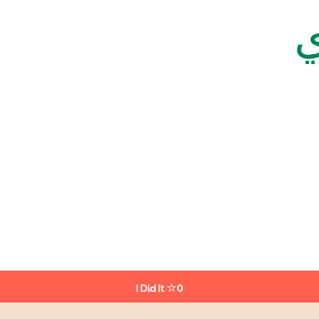
ي
I Did It
0