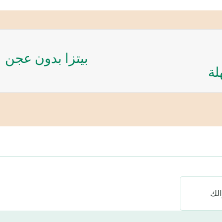
بيتزا بدون عجن
لة
لك