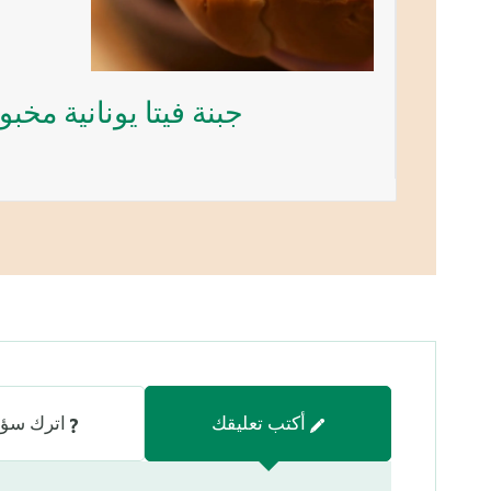
جبنة فيتا يونانية مخبو
أكتب تعليقك
اترك سؤا