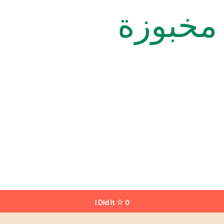
ا مخبوزة
I Did It
0