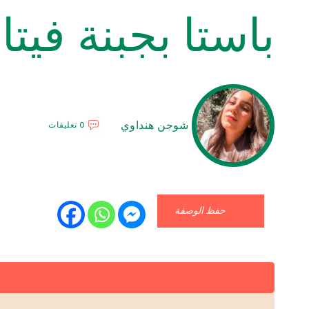
باستا بجبنة فيت
شوجن هنداوي
0 تعليقات
حفظ الوصفة