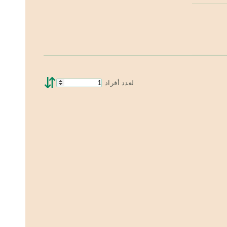
⇵
لعدد أفراد