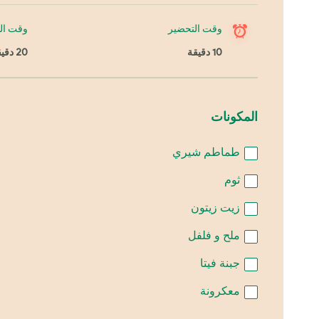
وقت التحضير
وقت ال
10 دقيقة
20 دقيقة
المكونات
طماطم شيري
ثوم
زيت زيتون
ملح و فلفل
جبنة فيتا
معكرونة