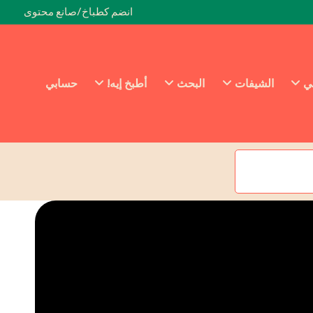
انضم كطباخ/صانع محتوى
ئي
الشيفات
البحث
أطبخ إيه!
حسابي