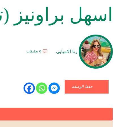
اسهل براونيز (ت
رنا الامبابي
0 تعليقات
حفظ الوصفة