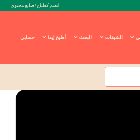
انضم كطباخ/صانع محتوى
ئي
الشيفات
البحث
أطبخ إيه!
حسابي