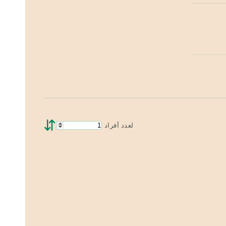
⇵
لعدد أفراد