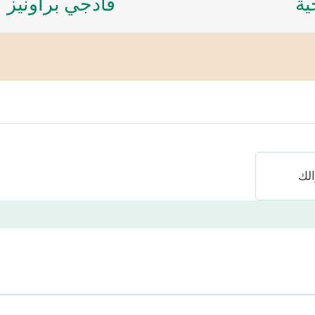
ية
فادجي براونيز
لك