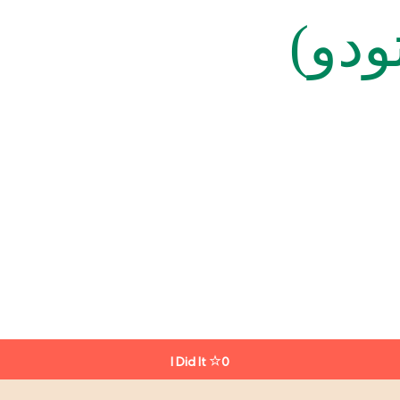
ودو)
I Did It
0