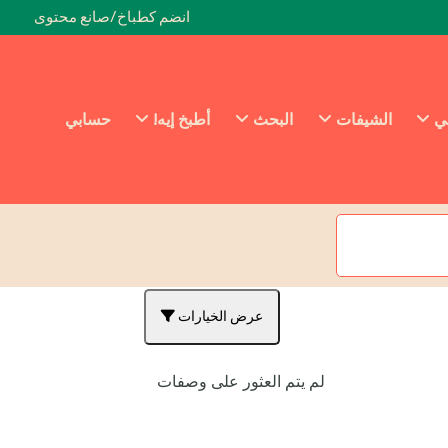
انضم كطباخ/صانع محتوى
ئي
الشيفات
البحث
أطبخ إيه!
حسابي
عرض الخيارات
لم يتم العثور على وصفات