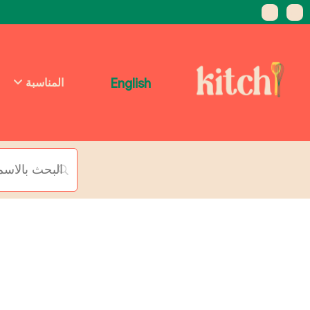
English
المناسبة